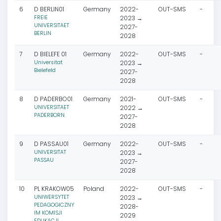
6
D BERLIN01
Germany
2022-
OUT-SMS
-
FREIE
2023 →
UNIVERSITAET
2027-
BERLIN
2028
7
D BIELEFE 01
Germany
2022-
OUT-SMS
-
Universitat
2023 →
Bielefeld
2027-
2028
8
D PADERBO01
Germany
2021-
OUT-SMS
-
UNIVERSITAET
2022 →
PADERBORN
2027-
2028
9
D PASSAU01
Germany
2022-
OUT-SMS
-
UNIVERSITAT
2023 →
PASSAU
2027-
2028
10
PL KRAKOW05
Poland
2022-
OUT-SMS
-
UNIWERSYTET
2023 →
PEDAGOGICZNY
2028-
IM KOMISJI
2029
EDUKACJI