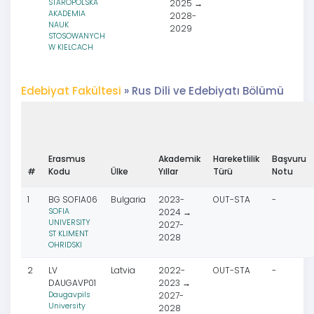
STAROPOLSKA
2025 →
AKADEMIA
2028-
NAUK
2029
STOSOWANYCH
W KIELCACH
Edebiyat Fakültesi
» Rus Dili ve Edebiyatı Bölümü
Erasmus
Akademik
Hareketlilik
Başvuru
#
Kodu
Ülke
Yıllar
Türü
Notu
1
BG SOFIA06
Bulgaria
2023-
OUT-STA
-
SOFIA
2024 →
UNIVERSITY
2027-
ST KLIMENT
2028
OHRIDSKI
2
LV
Latvia
2022-
OUT-STA
-
DAUGAVP01
2023 →
Daugavpils
2027-
University
2028