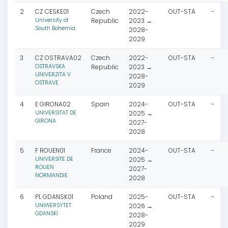
2
CZ CESKE01
Czech
2022-
OUT-STA
-
University of
Republic
2023 →
South Bohemia
2028-
2029
3
CZ OSTRAVA02
Czech
2022-
OUT-STA
-
OSTRAVSKA
Republic
2023 →
UNIVERZITA V
2028-
OSTRAVE
2029
4
E GIRONA02
Spain
2024-
OUT-STA
-
UNIVERSITAT DE
2025 →
GIRONA
2027-
2028
5
F ROUEN01
France
2024-
OUT-STA
-
UNIVERSITE DE
2025 →
ROUEN
2027-
NORMANDIE
2028
6
PL GDANSK01
Poland
2025-
OUT-STA
-
UNIWERSYTET
2026 →
GDANSKI
2028-
2029