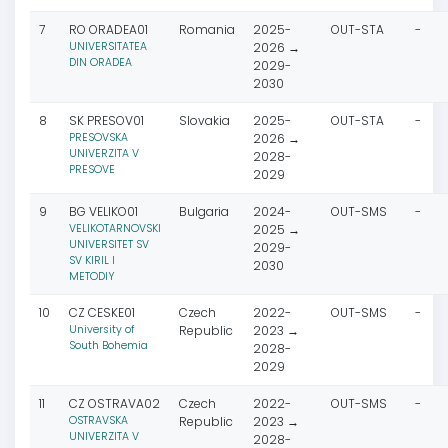
7
RO ORADEA01
Romania
2025-
OUT-STA
-
UNIVERSITATEA
2026 →
DIN ORADEA
2029-
2030
8
SK PRESOV01
Slovakia
2025-
OUT-STA
-
PRESOVSKA
2026 →
UNIVERZITA V
2028-
PRESOVE
2029
9
BG VELIKO01
Bulgaria
2024-
OUT-SMS
-
VELIKOTARNOVSKI
2025 →
UNIVERSITET SV
2029-
SV KIRIL I
2030
METODIY
10
CZ CESKE01
Czech
2022-
OUT-SMS
-
University of
Republic
2023 →
South Bohemia
2028-
2029
11
CZ OSTRAVA02
Czech
2022-
OUT-SMS
-
OSTRAVSKA
Republic
2023 →
UNIVERZITA V
2028-