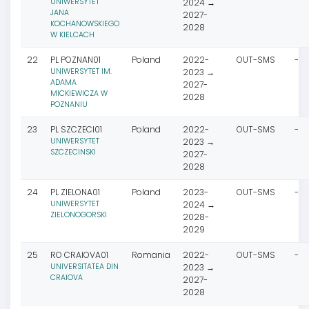
UNIWERSYTET
2024 →
JANA
2027-
KOCHANOWSKIEGO
2028
W KIELCACH
22
PL POZNAN01
Poland
2022-
OUT-SMS
-
UNIWERSYTET IM.
2023 →
ADAMA
2027-
MICKIEWICZA W
2028
POZNANIU
23
PL SZCZECI01
Poland
2022-
OUT-SMS
-
UNIWERSYTET
2023 →
SZCZECINSKI
2027-
2028
24
PL ZIELONA01
Poland
2023-
OUT-SMS
-
UNIWERSYTET
2024 →
ZIELONOGORSKI
2028-
2029
25
RO CRAIOVA01
Romania
2022-
OUT-SMS
-
UNIVERSITATEA DIN
2023 →
CRAIOVA
2027-
2028