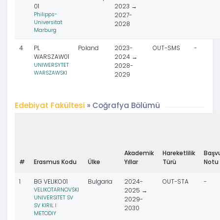
01
2023 →
Philipps-
2027-
Universitat
2028
Marburg
4
PL
Poland
2023-
OUT-SMS
-
WARSZAW01
2024 →
UNIWERSYTET
2028-
WARSZAWSKI
2029
Edebiyat Fakültesi
» Coğrafya Bölümü
Akademik
Hareketlilik
Başv
#
Erasmus Kodu
Ülke
Yıllar
Türü
Notu
1
BG VELIKO01
Bulgaria
2024-
OUT-STA
-
VELIKOTARNOVSKI
2025 →
UNIVERSITET SV
2029-
SV KIRIL I
2030
METODIY