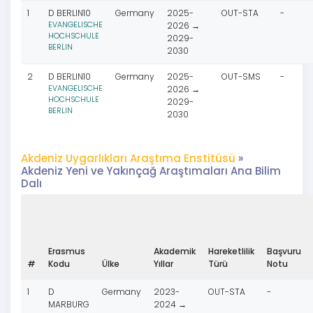
1
D BERLIN10
Germany
2025-
OUT-STA
-
EVANGELISCHE
2026 →
HOCHSCHULE
2029-
BERLIN
2030
2
D BERLIN10
Germany
2025-
OUT-SMS
-
EVANGELISCHE
2026 →
HOCHSCHULE
2029-
BERLIN
2030
Akdeniz Uygarlıkları Araştıma Enstitüsü
»
Akdeniz Yeni ve Yakınçağ Araştımaları Ana Bilim
Dalı
Erasmus
Akademik
Hareketlilik
Başvuru
#
Kodu
Ülke
Yıllar
Türü
Notu
1
D
Germany
2023-
OUT-STA
-
MARBURG
2024 →