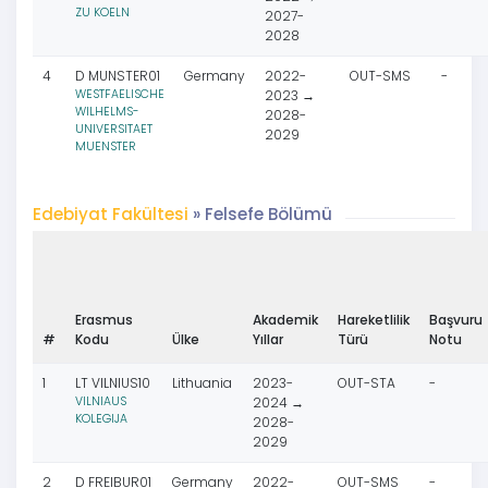
ZU KOELN
2027-
2028
4
D MUNSTER01
Germany
2022-
OUT-SMS
-
WESTFAELISCHE
2023 →
WILHELMS-
2028-
UNIVERSITAET
2029
MUENSTER
Edebiyat Fakültesi
» Felsefe Bölümü
Erasmus
Akademik
Hareketlilik
Başvuru
#
Kodu
Ülke
Yıllar
Türü
Notu
1
LT VILNIUS10
Lithuania
2023-
OUT-STA
-
VILNIAUS
2024 →
KOLEGIJA
2028-
2029
2
D FREIBUR01
Germany
2022-
OUT-SMS
-