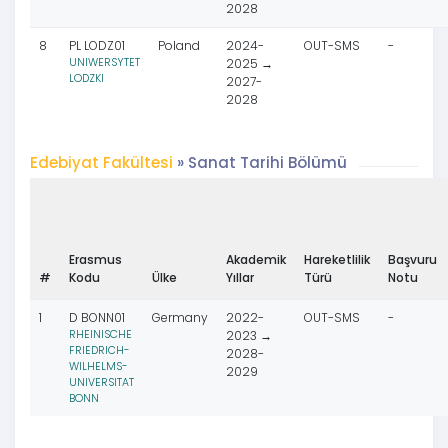
2028
8
PL LODZ01
Poland
2024-
OUT-SMS
-
UNIWERSYTET
2025 →
LODZKI
2027-
2028
Edebiyat Fakültesi
» Sanat Tarihi Bölümü
Erasmus
Akademik
Hareketlilik
Başvuru
#
Kodu
Ülke
Yıllar
Türü
Notu
1
D BONN01
Germany
2022-
OUT-SMS
-
RHEINISCHE
2023 →
FRIEDRICH-
2028-
WILHELMS-
2029
UNIVERSITAT
BONN