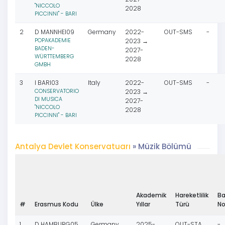
"NICCOLO
2028
PICCINNI" - BARI
2
D MANNHEI09
Germany
2022-
OUT-SMS
-
POPAKADEMIE
2023 →
BADEN-
2027-
WÜRTTEMBERG
2028
GMBH
3
I BARI03
Italy
2022-
OUT-SMS
-
CONSERVATORIO
2023 →
DI MUSICA
2027-
"NICCOLO
2028
PICCINNI" - BARI
Antalya Devlet Konservatuarı
» Müzik Bölümü
Akademik
Hareketlilik
Ba
#
Erasmus Kodu
Ülke
Yıllar
Türü
No
1
D HAMBURG05
Germany
2025-
OUT-STA
-