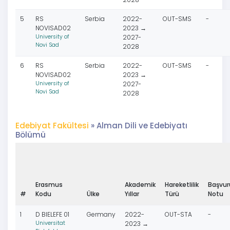
5
RS
Serbia
2022-
OUT-SMS
-
NOVISAD02
2023 →
University of
2027-
Novi Sad
2028
6
RS
Serbia
2022-
OUT-SMS
-
NOVISAD02
2023 →
University of
2027-
Novi Sad
2028
Edebiyat Fakültesi
» Alman Dili ve Edebiyatı
Bölümü
Erasmus
Akademik
Hareketlilik
Başvur
#
Kodu
Ülke
Yıllar
Türü
Notu
1
D BIELEFE 01
Germany
2022-
OUT-STA
-
Universitat
2023 →