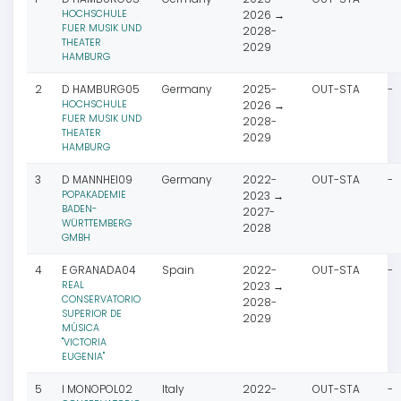
HOCHSCHULE
2026 →
FUER MUSIK UND
2028-
THEATER
2029
HAMBURG
2
D HAMBURG05
Germany
2025-
OUT-STA
-
HOCHSCHULE
2026 →
FUER MUSIK UND
2028-
THEATER
2029
HAMBURG
3
D MANNHEI09
Germany
2022-
OUT-STA
-
POPAKADEMIE
2023 →
BADEN-
2027-
WÜRTTEMBERG
2028
GMBH
4
E GRANADA04
Spain
2022-
OUT-STA
-
REAL
2023 →
CONSERVATORIO
2028-
SUPERIOR DE
2029
MÚSICA
"VICTORIA
EUGENIA"
5
I MONOPOL02
Italy
2022-
OUT-STA
-