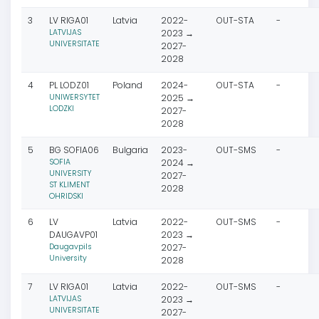
3
LV RIGA01
Latvia
2022-
OUT-STA
-
LATVIJAS
2023 →
UNIVERSITATE
2027-
2028
4
PL LODZ01
Poland
2024-
OUT-STA
-
UNIWERSYTET
2025 →
LODZKI
2027-
2028
5
BG SOFIA06
Bulgaria
2023-
OUT-SMS
-
SOFIA
2024 →
UNIVERSITY
2027-
ST KLIMENT
2028
OHRIDSKI
6
LV
Latvia
2022-
OUT-SMS
-
DAUGAVP01
2023 →
Daugavpils
2027-
University
2028
7
LV RIGA01
Latvia
2022-
OUT-SMS
-
LATVIJAS
2023 →
UNIVERSITATE
2027-