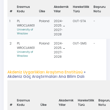
Erasmus
Akademik
Hareketlilik
Başvuru
#
Kodu
Ülke
Yıllar
Türü
Notu
1
PL
Poland
2024-
OUT-STA
-
WROCLAW01
2025 →
University of
2027-
Wroclaw
2028
2
PL
Poland
2024-
OUT-SMS
-
WROCLAW01
2025 →
University of
2027-
Wroclaw
2028
Akdeniz Uygarlıkları Araştıma Enstitüsü
»
Akdeniz Göç Araştırmaları Ana Bilim Dalı
Erasmus
Akademik
Hareketlilik
Başvur
#
Kodu
Ülke
Yıllar
Türü
Notu