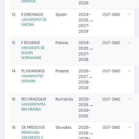
OSTRAVE
2029
12
E GIRONA02
Spain
2024-
OUT-SMS
-
UNIVERSITAT DE
2025 →
GIRONA
2027-
2028
13
F ROUEN01
France
2024-
OUT-SMS
-
UNIVERSITE DE
2025 →
ROUEN
2027-
NORMANDIE
2028
14
PL GDANSK01
Poland
2026-
OUT-SMS
-
UNIWERSYTET
2027 →
GDANSKI
2028-
2029
15
RO ORADEA01
Romania
2025-
OUT-SMS
-
UNIVERSITATEA
2026 →
DIN ORADEA
2029-
2030
16
SK PRESOV01
Slovakia
2025-
OUT-SMS
-
PRESOVSKA
2026 →
UNIVERZITA V
2028-