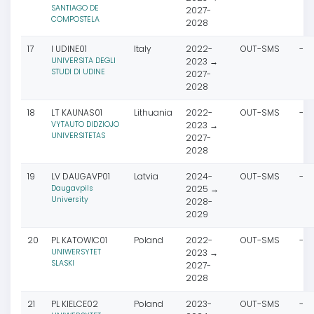
SANTIAGO DE
2027-
COMPOSTELA
2028
17
I UDINE01
Italy
2022-
OUT-SMS
-
UNIVERSITA DEGLI
2023 →
STUDI DI UDINE
2027-
2028
18
LT KAUNAS01
Lithuania
2022-
OUT-SMS
-
VYTAUTO DIDZIOJO
2023 →
UNIVERSITETAS
2027-
2028
19
LV DAUGAVP01
Latvia
2024-
OUT-SMS
-
Daugavpils
2025 →
University
2028-
2029
20
PL KATOWIC01
Poland
2022-
OUT-SMS
-
UNIWERSYTET
2023 →
SLASKI
2027-
2028
21
PL KIELCE02
Poland
2023-
OUT-SMS
-