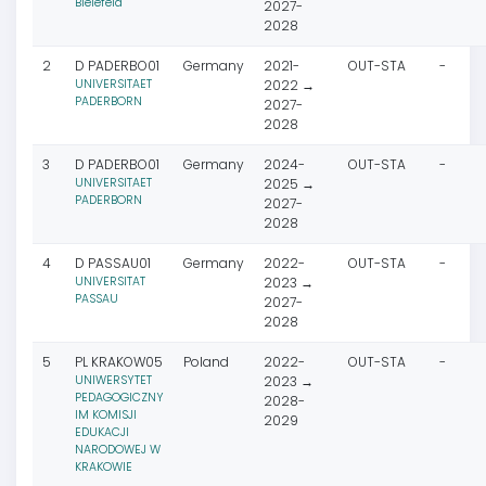
Bielefeld
2027-
2028
2
D PADERBO01
Germany
2021-
OUT-STA
-
UNIVERSITAET
2022 →
PADERBORN
2027-
2028
3
D PADERBO01
Germany
2024-
OUT-STA
-
UNIVERSITAET
2025 →
PADERBORN
2027-
2028
4
D PASSAU01
Germany
2022-
OUT-STA
-
UNIVERSITAT
2023 →
PASSAU
2027-
2028
5
PL KRAKOW05
Poland
2022-
OUT-STA
-
UNIWERSYTET
2023 →
PEDAGOGICZNY
2028-
IM KOMISJI
2029
EDUKACJI
NARODOWEJ W
KRAKOWIE