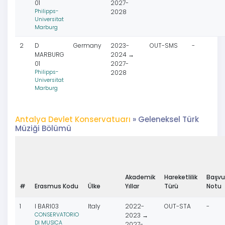
01
2027-
Philipps-
2028
Universitat
Marburg
2
D
Germany
2023-
OUT-SMS
-
MARBURG
2024 →
01
2027-
Philipps-
2028
Universitat
Marburg
Antalya Devlet Konservatuarı
» Geleneksel Türk
Müziği Bölümü
Akademik
Hareketlilik
Başvu
#
Erasmus Kodu
Ülke
Yıllar
Türü
Notu
1
I BARI03
Italy
2022-
OUT-STA
-
CONSERVATORIO
2023 →
DI MUSICA
2027-