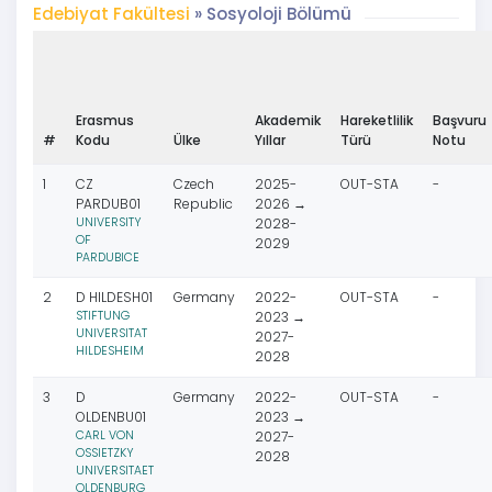
Edebiyat Fakültesi
» Sosyoloji Bölümü
Erasmus
Akademik
Hareketlilik
Başvuru
#
Kodu
Ülke
Yıllar
Türü
Notu
1
CZ
Czech
2025-
OUT-STA
-
PARDUB01
Republic
2026 →
UNIVERSITY
2028-
OF
2029
PARDUBICE
2
D HILDESH01
Germany
2022-
OUT-STA
-
STIFTUNG
2023 →
UNIVERSITAT
2027-
HILDESHEIM
2028
3
D
Germany
2022-
OUT-STA
-
OLDENBU01
2023 →
CARL VON
2027-
OSSIETZKY
2028
UNIVERSITAET
OLDENBURG