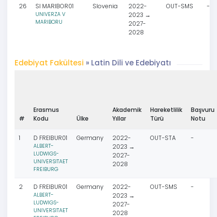
26
SI MARIBOR01
Slovenia
2022-
OUT-SMS
-
UNIVERZA V
2023 →
MARIBORU
2027-
2028
Edebiyat Fakültesi
» Latin Dili ve Edebiyatı
Erasmus
Akademik
Hareketlilik
Başvuru
#
Kodu
Ülke
Yıllar
Türü
Notu
1
D FREIBUR01
Germany
2022-
OUT-STA
-
ALBERT-
2023 →
LUDWIGS-
2027-
UNIVERSITAET
2028
FREIBURG
2
D FREIBUR01
Germany
2022-
OUT-SMS
-
ALBERT-
2023 →
LUDWIGS-
2027-
UNIVERSITAET
2028