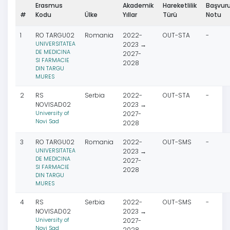
Erasmus
Akademik
Hareketlilik
Başvur
#
Kodu
Ülke
Yıllar
Türü
Notu
1
RO TARGU02
Romania
2022-
OUT-STA
-
UNIVERSITATEA
2023 →
DE MEDICINA
2027-
SI FARMACIE
2028
DIN TARGU
MURES
2
RS
Serbia
2022-
OUT-STA
-
NOVISAD02
2023 →
University of
2027-
Novi Sad
2028
3
RO TARGU02
Romania
2022-
OUT-SMS
-
UNIVERSITATEA
2023 →
DE MEDICINA
2027-
SI FARMACIE
2028
DIN TARGU
MURES
4
RS
Serbia
2022-
OUT-SMS
-
NOVISAD02
2023 →
University of
2027-
Novi Sad
2028