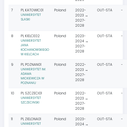
7
PL KATOWIC01
Poland
2022-
OUT-STA
-
UNIWERSYTET
2023 →
SLASKI
2027-
2028
8
PL KIELCE02
Poland
2023-
OUT-STA
-
UNIWERSYTET
2024 →
JANA
2027-
KOCHANOWSKIEGO
2028
W KIELCACH
9
PL POZNAN01
Poland
2022-
OUT-STA
-
UNIWERSYTET IM.
2023 →
ADAMA
2027-
MICKIEWICZA W
2028
POZNANIU
10
PL SZCZECI01
Poland
2022-
OUT-STA
-
UNIWERSYTET
2023 →
SZCZECINSKI
2027-
2028
11
PL ZIELONA01
Poland
2023-
OUT-STA
-
UNIWERSYTET
2024 →