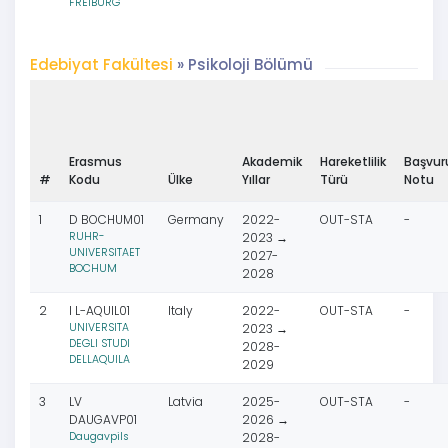
FREIBURG
Edebiyat Fakültesi
» Psikoloji Bölümü
Erasmus
Akademik
Hareketlilik
Başvur
#
Kodu
Ülke
Yıllar
Türü
Notu
1
D BOCHUM01
Germany
2022-
OUT-STA
-
RUHR-
2023 →
UNIVERSITAET
2027-
BOCHUM
2028
2
I L-AQUIL01
Italy
2022-
OUT-STA
-
UNIVERSITA
2023 →
DEGLI STUDI
2028-
DELLAQUILA
2029
3
LV
Latvia
2025-
OUT-STA
-
DAUGAVP01
2026 →
Daugavpils
2028-