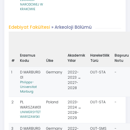
NARODOWEJ W
KRAKOWIE
Edebiyat Fakültesi
» Arkeoloji Bölümü
Erasmus
Akademik
Hareketlilik
Başvuru
#
Kodu
Ülke
Yıllar
Türü
Notu
1
D MARBURG
Germany
2022-
OUT-STA
-
01
2023 →
Philipps-
2027-
Universitat
2028
Marburg
2
PL
Poland
2023-
OUT-STA
-
WARSZAW01
2024 →
UNIWERSYTET
2028-
WARSZAWSKI
2029
3
D MARBURG
Germany
2022-
OUT-SMS
-