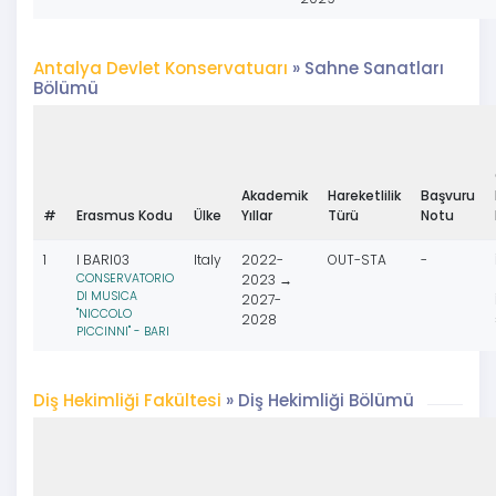
Antalya Devlet Konservatuarı
» Sahne Sanatları
Bölümü
Akademik
Hareketlilik
Başvuru
#
Erasmus Kodu
Ülke
Yıllar
Türü
Notu
1
I BARI03
Italy
2022-
OUT-STA
-
CONSERVATORIO
2023 →
DI MUSICA
2027-
"NICCOLO
2028
PICCINNI" - BARI
Diş Hekimliği Fakültesi
» Diş Hekimliği Bölümü