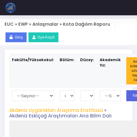
EUC » EWP » Anlaşmalar » Kota Dağılım Raporu
Giriş
Üye Kayıt
Fakülte/Yüksekokul:
Bölüm:
Düzey:
Akademik
A
Yıl:
krit
sıfı
he
li
Akdeniz Uygarlıkları Araştıma Enstitüsü
»
Akdeniz Eskiçağ Araştımaları Ana Bilim Dalı