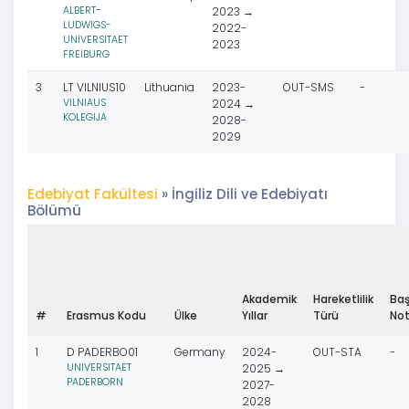
ALBERT-
2023 →
LUDWIGS-
2022-
UNIVERSITAET
2023
FREIBURG
3
LT VILNIUS10
Lithuania
2023-
OUT-SMS
-
VILNIAUS
2024 →
KOLEGIJA
2028-
2029
Edebiyat Fakültesi
» İngiliz Dili ve Edebiyatı
Bölümü
Akademik
Hareketlilik
Baş
#
Erasmus Kodu
Ülke
Yıllar
Türü
No
1
D PADERBO01
Germany
2024-
OUT-STA
-
UNIVERSITAET
2025 →
PADERBORN
2027-
2028