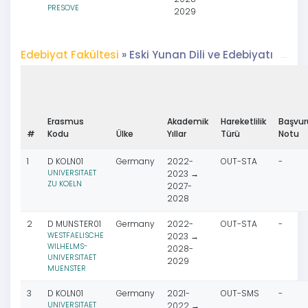
PRESOVE
2029
Edebiyat Fakültesi
» Eski Yunan Dili ve Edebiyatı
Erasmus
Akademik
Hareketlilik
Başvur
#
Kodu
Ülke
Yıllar
Türü
Notu
1
D KOLN01
Germany
2022-
OUT-STA
-
UNIVERSITAET
2023 →
ZU KOELN
2027-
2028
2
D MUNSTER01
Germany
2022-
OUT-STA
-
WESTFAELISCHE
2023 →
WILHELMS-
2028-
UNIVERSITAET
2029
MUENSTER
3
D KOLN01
Germany
2021-
OUT-SMS
-
UNIVERSITAET
2022 →