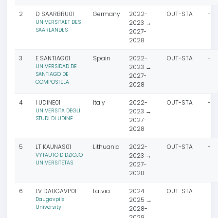
2
D SAARBRU01
Germany
2022-
OUT-STA
-
UNIVERSITAET DES
2023 →
SAARLANDES
2027-
2028
3
E SANTIAG01
Spain
2022-
OUT-STA
-
UNIVERSIDAD DE
2023 →
SANTIAGO DE
2027-
COMPOSTELA
2028
4
I UDINE01
Italy
2022-
OUT-STA
-
UNIVERSITA DEGLI
2023 →
STUDI DI UDINE
2027-
2028
5
LT KAUNAS01
Lithuania
2022-
OUT-STA
-
VYTAUTO DIDZIOJO
2023 →
UNIVERSITETAS
2027-
2028
6
LV DAUGAVP01
Latvia
2024-
OUT-STA
-
Daugavpils
2025 →
University
2028-
2029