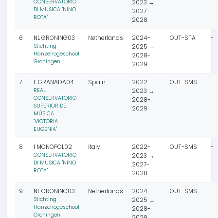
CONSERVATORIO
2023 →
DI MUSICA "NINO
2027-
ROTA"
2028
6
NL GRONING03
Netherlands
2024-
OUT-STA
-
Stichting
2025 →
Hanzehogeschool
2028-
Groningen
2029
7
E GRANADA04
Spain
2022-
OUT-SMS
-
REAL
2023 →
CONSERVATORIO
2028-
SUPERIOR DE
2029
MÚSICA
"VICTORIA
EUGENIA"
8
I MONOPOL02
Italy
2022-
OUT-SMS
-
CONSERVATORIO
2023 →
DI MUSICA "NINO
2027-
ROTA"
2028
9
NL GRONING03
Netherlands
2024-
OUT-SMS
-
Stichting
2025 →
Hanzehogeschool
2028-
Groningen
2029