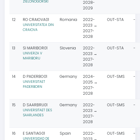
ZIELONOGORSKI
2028-
2029
12
RO CRAIOVA01
Romania
2022-
OUT-STA
-
UNIVERSITATEA DIN
2023 →
CRAIOVA
2027-
2028
13
SI MARIBOR01
Slovenia
2022-
OUT-STA
-
UNIVERZA V
2023 →
MARIBORU
2027-
2028
14
D PADERBO01
Germany
2024-
OUT-SMS
-
UNIVERSITAET
2025 →
PADERBORN
2027-
2028
15
D SAARBRU01
Germany
2022-
OUT-SMS
-
UNIVERSITAET DES
2023 →
SAARLANDES
2027-
2028
16
E SANTIAG01
Spain
2022-
OUT-SMS
-
UNIVERSIDAD DE
2023 →